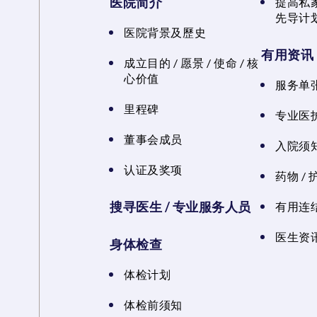
医院简介
提高私
先导计
医院背景及歷史
有用资讯
成立目的 / 愿景 / 使命 / 核
心价值
服务单
里程碑
专业医
董事会成员
入院须知
认证及奖项
药物 /
搜寻医生 / 专业服务人员
有用连
医生资讯
身体检查
体检计划
体检前须知