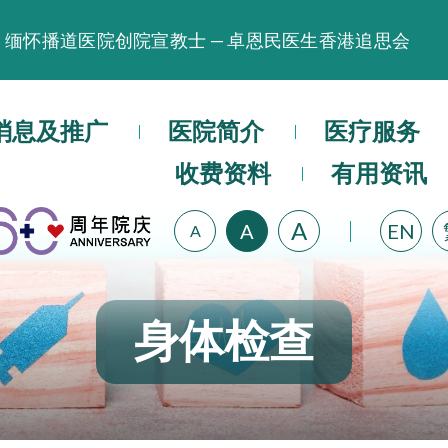
缅怀播道医院创院宣教士 — 卓恩民医生香港追思会
晚间门诊服务延长至晚上11时
播道医院为大埔火灾受灾人士提供全额资助情绪支援服
消息及推广
医院简介
医疗服务
播道医院体检服务获客户正面评价
收费资料
有用资讯
播道医院手机App已推出查阅病歷记录及求诊资料功能
A
A
EN
A
身体检查