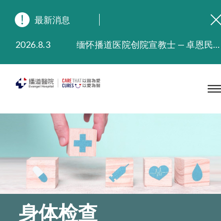
最新消息
2026.8.3
缅怀播道医院创院宣教士 — 卓恩民医生香港追思会
2026.3.20
晚间门诊服务延长至晚上11时
2025.11.27
播道医院为大埔火灾受灾人士提供全额资助情绪支援服务
2025.9.23
本院在暴雨或台风警告信号 (包括黑色暴雨及8号或以上热带气旋警告信号) 下，仍会维持有限度服务。如有查询，可致电2711 5222。
2025.8.4
播道医院体检服务获客户正面评价
2025.7.21
播道医院手机App已推出查阅病歷记录及求诊资料功能，请即下载
身体检查