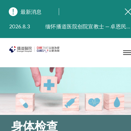
最新消息
2026.8.3
缅怀播道医院创院宣教士 — 卓恩民医生香港追思会
2026.3.20
晚间门诊服务延长至晚上11时
2025.11.27
播道医院为大埔火灾受灾人士提供全额资助情绪支援服务
2025.9.23
本院在暴雨或台风警告信号 (包括黑色暴雨及8号或以上热带气旋警告信号) 下，仍会维持有限度服务。如有查询，可致电2711 5222。
2025.8.4
播道医院体检服务获客户正面评价
2025.7.21
播道医院手机App已推出查阅病歷记录及求诊资料功能，请即下载
身体检查