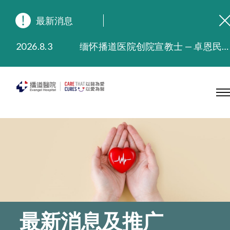
最新消息
2026.8.3
缅怀播道医院创院宣教士 — 卓恩民医生香港追思会
2026.3.20
晚间门诊服务延长至晚上11时
2025.11.27
播道医院为大埔火灾受灾人士提供全额资助情绪支援服务
2025.9.23
本院在暴雨或台风警告信号 (包括黑色暴雨及8号或以上热带气旋警告信号) 下，仍会维持有限度服务。如有查询，可致电2711 5222。
2025.8.4
播道医院体检服务获客户正面评价
2025.7.21
播道医院手机App已推出查阅病歷记录及求诊资料功能，请即下载
最新消息及推广