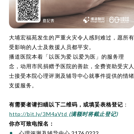
大埔宏福苑发生的严重火灾令人感到难过，愿所
受影响的人士及救援人员都平安。
播道医院本着「以医为爱 以爱为医」的服务理
念，动用市民捐赠予医院的善款，全费资助受灾
士接受本院心理评测及辅导中心就事件提供的情
支援服务。
有需要者请扫瞄以下二维码，或填妥表格登记
：
http://bit.ly/3M4aVtd
(满额时将截止登记)
你亦可致电报名：
心理评测及辅导中心 2176 0222