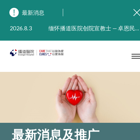
最新消息
2026.8.3
缅怀播道医院创院宣教士 — 卓恩民医生香港追思会
2026.3.20
晚间门诊服务延长至晚上11时
2025.11.27
播道医院为大埔火灾受灾人士提供全额资助情绪支援服务
2025.9.23
本院在暴雨或台风警告信号 (包括黑色暴雨及8号或以上热带气旋警告信号) 下，仍会维持有限度服务。如有查询，可致电2711 5222。
2025.8.4
播道医院体检服务获客户正面评价
2025.7.21
播道医院手机App已推出查阅病歷记录及求诊资料功能，请即下载
最新消息及推广