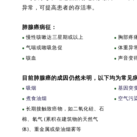
异常，可提高患者的存
活率。
肺腺癌病征：
慢性咳嗽达三星期或以上
胸部疼
●
●
气喘或唿吸急促
体重异
●
●
咳血
声音变
●
●
目前肺腺癌的成因仍然未明，以下均为常见
吸烟
基因突
●
●
煮食油烟
空气污
●
●
长期接触致癌物，如二氧化硅、石
●
棉、氡气 (累积在建筑物的天然气
体)、重金属或柴油烟雾等