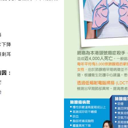
痛
常下降
得刺耳
病因：
变
染