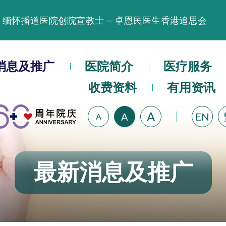
缅怀播道医院创院宣教士 — 卓恩民医生香港追思会
晚间门诊服务延长至晚上11时
播道医院为大埔火灾受灾人士提供全额资助情绪支援服
消息及推广
医院简介
医疗服务
播道医院体检服务获客户正面评价
播道医院手机App已推出查阅病歷记录及求诊资料功能
收费资料
有用资讯
A
A
EN
A
最新消息及推广