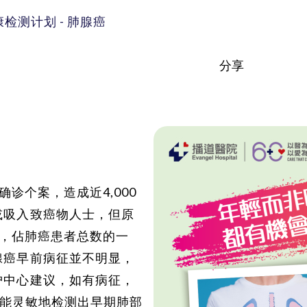
检测计划 - 肺腺癌
分享
癌
确诊个案，造成近4,000
或吸入致癌物人士，但原
诊，佔肺癌患者总数的一
腺癌早前病征並不明显，
护中心建议，如有病征，
)，能灵敏地检测出早期肺部