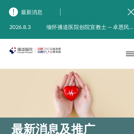
最新消息
2026.8.3
缅怀播道医院创院宣教士 — 卓恩民医生香港追思会
2026.3.20
晚间门诊服务延长至晚上11时
2025.11.27
播道医院为大埔火灾受灾人士提供全额资助情绪支援服务
2025.9.23
本院在暴雨或台风警告信号 (包括黑色暴雨及8号或以上热带气旋警告信号) 下，仍会维持有限度服务。如有查询，可致电2711 5222。
2025.8.4
播道医院体检服务获客户正面评价
2025.7.21
播道医院手机App已推出查阅病歷记录及求诊资料功能，请即下载
最新消息及推广