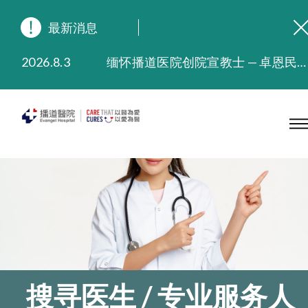
最新消息
2026.8.3
缅怀播道医院创院宣教士 — 卓恩民医生香港追思会
2026.3.20
晚间门诊服务延长至晚上11时
2025.11.27
播道医院为大埔火灾受灾人士提供全额资助情绪支援服务
2025.9.23
本院在暴雨或台风警告信号 (包括黑色暴雨及8号或以上热带气旋警告信号) 下，仍会维持有限度服务。如有查询，可致电2711 5222。
2025.8.4
播道医院体检服务获客户正面评价
2025.7.21
播道医院手机App已推出查阅病歷记录及求诊资料功能，请即下载
搜寻医生 / 专业服务人