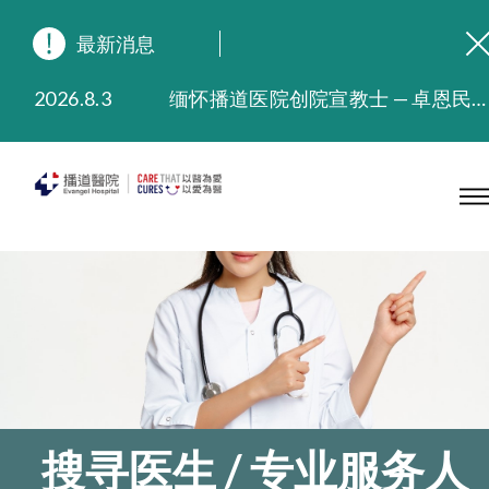
最新消息
2026.8.3
缅怀播道医院创院宣教士 — 卓恩民医生香港追思会
2026.3.20
晚间门诊服务延长至晚上11时
2025.11.27
播道医院为大埔火灾受灾人士提供全额资助情绪支援服务
2025.9.23
本院在暴雨或台风警告信号 (包括黑色暴雨及8号或以上热带气旋警告信号) 下，仍会维持有限度服务。如有查询，可致电2711 5222。
2025.8.4
播道医院体检服务获客户正面评价
2025.7.21
播道医院手机App已推出查阅病歷记录及求诊资料功能，请即下载
搜寻医生 / 专业服务人