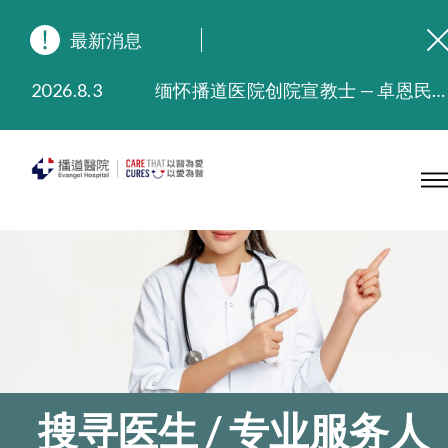
最新消息
2026.8.3
缅怀播道医院创院宣教士 — 卓恩民医生香港追思会
2026.3.20
晚间门诊服务延长至晚上11时
2025.11.27
播道医院为大埔火灾受灾人士提供全额资助情绪支援服务
2025.9.23
本院在暴雨或台风警告信号 (包括黑色暴雨及8号或以上热带气旋警告信号) 下，仍会维持有限度服务。如有查询，可致电2711 5222。
2025.8.4
播道医院体检服务获客户正面评价
2025.7.21
播道医院手机App已推出查阅病歷记录及求诊资料功能，请即下载
搜寻医生 / 专业服务人