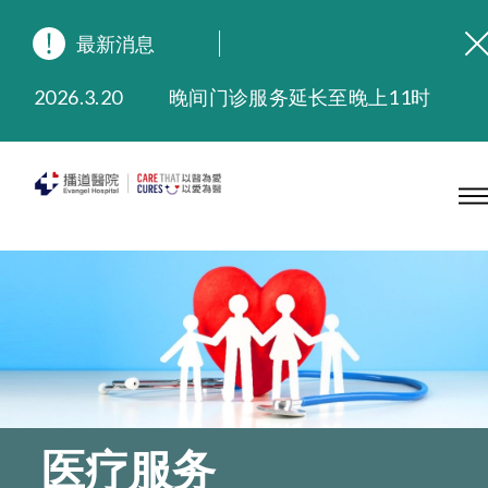
最新消息
2026.8.3
缅怀播道医院创院宣教士 — 卓恩民医生香港追思会
2026.3.20
晚间门诊服务延长至晚上11时
2025.11.27
播道医院为大埔火灾受灾人士提供全额资助情绪支援服务
2025.9.23
本院在暴雨或台风警告信号 (包括黑色暴雨及8号或以上热带气旋警告信号) 下，仍会维持有限度服务。如有查询，可致电2711 5222。
2025.8.4
播道医院体检服务获客户正面评价
2025.7.21
播道医院手机App已推出查阅病歷记录及求诊资料功能，请即下载
医疗服务