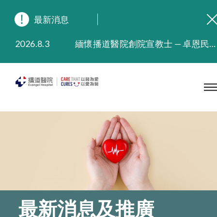
最新消息
2026.8.3
緬懷播道醫院創院宣教士 — 卓恩民醫生香港追思會
2026.3.20
晚間門診服務延長至晚上11時
2025.11.27
播道醫院為大埔火災受災人士提供全額資助情緒支援服務
2025.9.23
本院在暴雨或颱風警告信號 (包括黑色暴雨及8號或以上熱帶氣旋警告信號) 下，仍會維持有限度服務。如有查詢，可致電2711 5222。
2025.8.4
播道醫院體檢服務獲客戶正面評價
2025.7.21
播道醫院手機App已推出查閱病歷記錄及求診資料功能，請即下載
最新消息及推廣