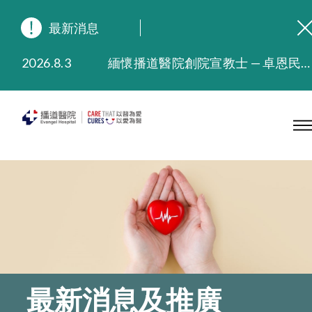
最新消息
2026.8.3
緬懷播道醫院創院宣教士 — 卓恩民醫生香港追思會
2026.3.20
晚間門診服務延長至晚上11時
2025.11.27
播道醫院為大埔火災受災人士提供全額資助情緒支援服務
2025.9.23
本院在暴雨或颱風警告信號 (包括黑色暴雨及8號或以上熱帶氣旋警告信號) 下，仍會維持有限度服務。如有查詢，可致電2711 5222。
2025.8.4
播道醫院體檢服務獲客戶正面評價
2025.7.21
播道醫院手機App已推出查閱病歷記錄及求診資料功能，請即下載
最新消息及推廣