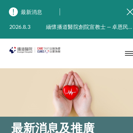
最新消息
2026.8.3
緬懷播道醫院創院宣教士 — 卓恩民醫生香港追思會
2026.3.20
晚間門診服務延長至晚上11時
2025.11.27
播道醫院為大埔火災受災人士提供全額資助情緒支援服務
2025.9.23
本院在暴雨或颱風警告信號 (包括黑色暴雨及8號或以上熱帶氣旋警告信號) 下，仍會維持有限度服務。如有查詢，可致電2711 5222。
2025.8.4
播道醫院體檢服務獲客戶正面評價
2025.7.21
播道醫院手機App已推出查閱病歷記錄及求診資料功能，請即下載
最新消息及推廣