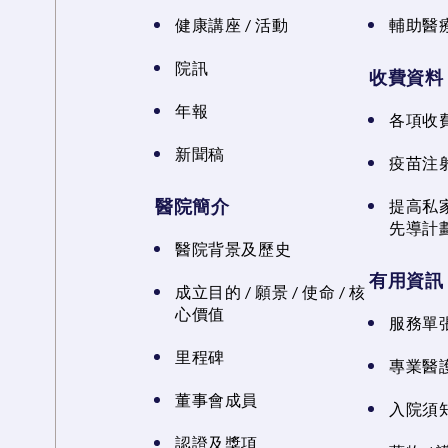
健康講座 / 活動
輔助醫
院訊
收費資料
年報
各項收
新聞稿
疫苗注
醫院簡介
提高私
先導計
醫院背景及歷史
有用資訊
成立目的 / 願景 / 使命 / 核
心價值
服務單
里程碑
專業醫
董事會成員
入院須知
認證及獎項