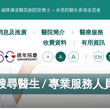
緬懷播道醫院創院宣教士 — 卓恩民醫生香港追思會
晚間門診服務延長至晚上11時
播道醫院為大埔火災受災人士提供全額資助情緒支援服
消息及推廣
醫院簡介
醫療服務
播道醫院體檢服務獲客戶正面評價
收費資料
有用資訊
播道醫院手機App已推出查閱病歷記錄及求診資料功能
A
A
EN
A
搜尋醫生 / 專業服務人