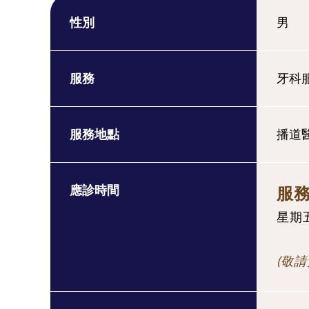
性別
男
服務
牙科
服務地點
播道
應診時間
服
星期五 
(敬請