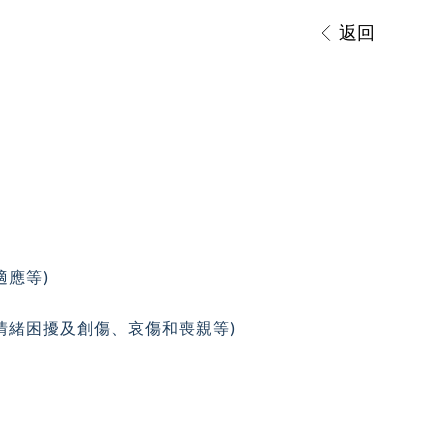
返回
適應等)
情緒困擾及創傷、哀傷和喪親等)