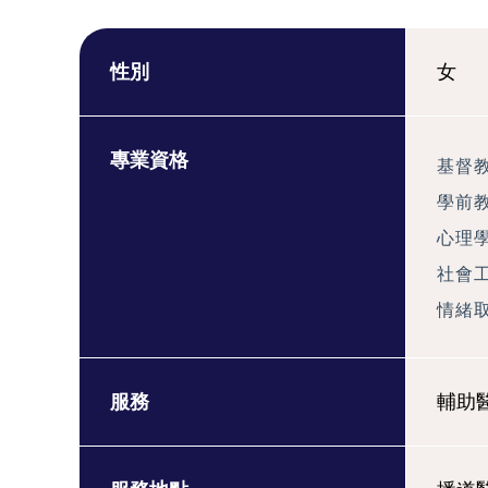
性別
女
專業資格
基督教
學前教
心理學
社會工
情緒取
服務
輔助醫