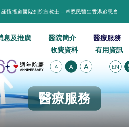
緬懷播道醫院創院宣教士 — 卓恩民醫生香港追思會
晚間門診服務延長至晚上11時
播道醫院為大埔火災受災人士提供全額資助情緒支援服
消息及推廣
醫院簡介
醫療服務
播道醫院體檢服務獲客戶正面評價
收費資料
有用資訊
播道醫院手機App已推出查閱病歷記錄及求診資料功能
A
A
EN
A
醫療服務