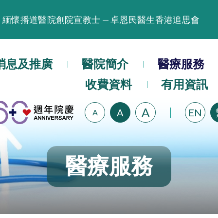
緬懷播道醫院創院宣教士 — 卓恩民醫生香港追思會
晚間門診服務延長至晚上11時
播道醫院為大埔火災受災人士提供全額資助情緒支援服
播道醫院體檢服務獲客戶正面評價
消息及推廣
醫院簡介
醫療服務
播道醫院手機App已推出查閱病歷記錄及求診資料功能
收費資料
有用資訊
A
A
EN
A
醫療服務