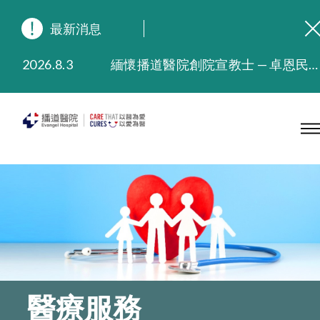
最新消息
2026.8.3
緬懷播道醫院創院宣教士 — 卓恩民醫生香港追思會
2026.3.20
晚間門診服務延長至晚上11時
2025.11.27
播道醫院為大埔火災受災人士提供全額資助情緒支援服務
2025.9.23
本院在暴雨或颱風警告信號 (包括黑色暴雨及8號或以上熱帶氣旋警告信號) 下，仍會維持有限度服務。如有查詢，可致電2711 5222。
2025.8.4
播道醫院體檢服務獲客戶正面評價
2025.7.21
播道醫院手機App已推出查閱病歷記錄及求診資料功能，請即下載
醫療服務