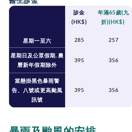
醫生診金
診金
年滿65歲
(
九
(HK$)
折)
(HK$)
285
257
星期一至六
星期日及公眾假期, 農
395
356
曆新年假期除外
當懸掛黑色暴雨警
395
356
告、八號或更高颱風
訊號
暴雨及颱風的安排