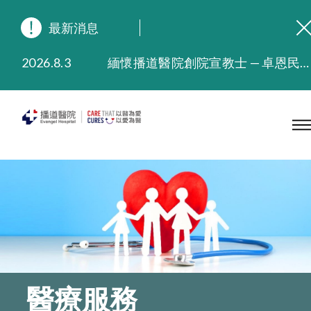
最新消息
2026.8.3
緬懷播道醫院創院宣教士 — 卓恩民醫生香港追思會
2026.3.20
晚間門診服務延長至晚上11時
2025.11.27
播道醫院為大埔火災受災人士提供全額資助情緒支援服務
2025.9.23
本院在暴雨或颱風警告信號 (包括黑色暴雨及8號或以上熱帶氣旋警告信號) 下，仍會維持有限度服務。如有查詢，可致電2711 5222。
2025.8.4
播道醫院體檢服務獲客戶正面評價
2025.7.21
播道醫院手機App已推出查閱病歷記錄及求診資料功能，請即下載
醫療服務