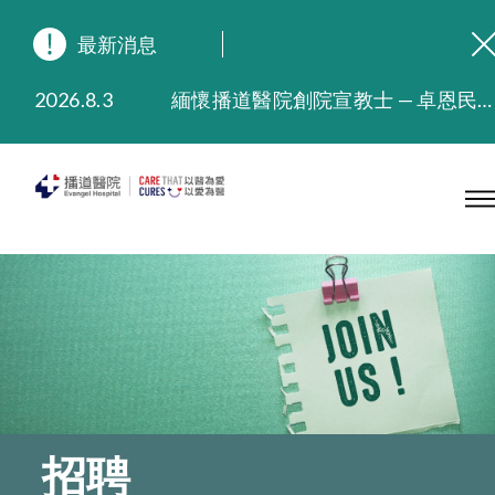
最新消息
2026.8.3
緬懷播道醫院創院宣教士 — 卓恩民醫生香港追思會
2026.3.20
晚間門診服務延長至晚上11時
2025.11.27
播道醫院為大埔火災受災人士提供全額資助情緒支援服務
2025.9.23
本院在暴雨或颱風警告信號 (包括黑色暴雨及8號或以上熱帶氣旋警告信號) 下，仍會維持有限度服務。如有查詢，可致電2711 5222。
2025.8.4
播道醫院體檢服務獲客戶正面評價
2025.7.21
播道醫院手機App已推出查閱病歷記錄及求診資料功能，請即下載
招聘