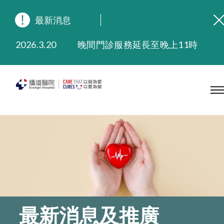
最新消息
2026.8.3
緬懷播道醫院創院宣教士 — 卓恩民醫生香港追思會
2026.3.20
晚間門診服務延長至晚上11時
2025.11.27
播道醫院為大埔火災受災人士提供全額資助情緒支援服務
2025.9.23
本院在暴雨或颱風警告信號 (包括黑色暴雨及8號或以上熱帶氣旋警告信號) 下，仍會維持有限度服務。如有查詢，可致電2711 5222。
2025.8.4
播道醫院體檢服務獲客戶正面評價
2025.7.21
播道醫院手機App已推出查閱病歷記錄及求診資料功能，請即下載
最新消息及推廣