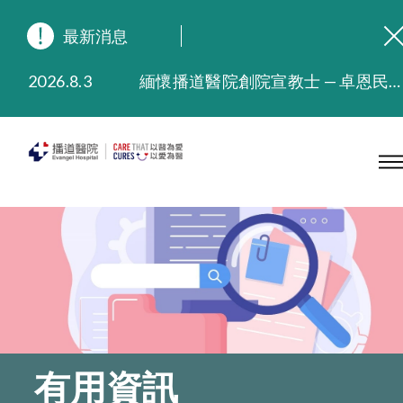
最新消息
2026.8.3
緬懷播道醫院創院宣教士 — 卓恩民醫生香港追思會
2026.3.20
晚間門診服務延長至晚上11時
2025.11.27
播道醫院為大埔火災受災人士提供全額資助情緒支援服務
2025.9.23
本院在暴雨或颱風警告信號 (包括黑色暴雨及8號或以上熱帶氣旋警告信號) 下，仍會維持有限度服務。如有查詢，可致電2711 5222。
2025.8.4
播道醫院體檢服務獲客戶正面評價
2025.7.21
播道醫院手機App已推出查閱病歷記錄及求診資料功能，請即下載
有用資訊