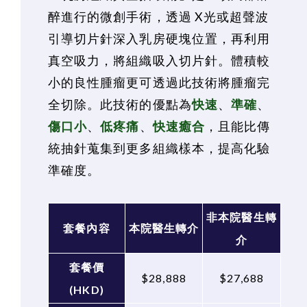
醉進行的微創手術，透過 X光或超聲波
引導切片針深入乳房硬塊位置，再利用
真空吸力，將組織吸入切片針。體積較
小的良性腫瘤更可透過此技術將腫瘤完
全切除。此技術的優點為
快速
、
準確
、
傷口小
、
低疼痛
、
快速癒合
，且能比傳
統抽針蒐集到更多組織樣本，提高化驗
準確度。
非本院醫生轉
套餐內容
本院醫生轉介
介
套餐價
$28,888
$27,688
(HKD)