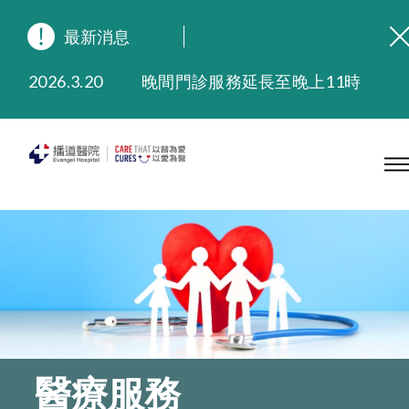
最新消息
2026.8.3
緬懷播道醫院創院宣教士 — 卓恩民醫生香港追思會
2026.3.20
晚間門診服務延長至晚上11時
2025.11.27
播道醫院為大埔火災受災人士提供全額資助情緒支援服務
2025.9.23
本院在暴雨或颱風警告信號 (包括黑色暴雨及8號或以上熱帶氣旋警告信號) 下，仍會維持有限度服務。如有查詢，可致電2711 5222。
2025.8.4
播道醫院體檢服務獲客戶正面評價
2025.7.21
播道醫院手機App已推出查閱病歷記錄及求診資料功能，請即下載
醫療服務