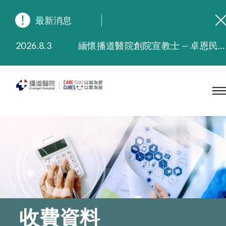
最新消息
2026.8.3
緬懷播道醫院創院宣教士 — 卓恩民醫生香港追思會
2026.3.20
晚間門診服務延長至晚上11時
2025.11.27
播道醫院為大埔火災受災人士提供全額資助情緒支援服務
2025.9.23
本院在暴雨或颱風警告信號 (包括黑色暴雨及8號或以上熱帶氣旋警告信號) 下，仍會維持有限度服務。如有查詢，可致電2711 5222。
2025.8.4
播道醫院體檢服務獲客戶正面評價
2025.7.21
播道醫院手機App已推出查閱病歷記錄及求診資料功能，請即下載
收費資料