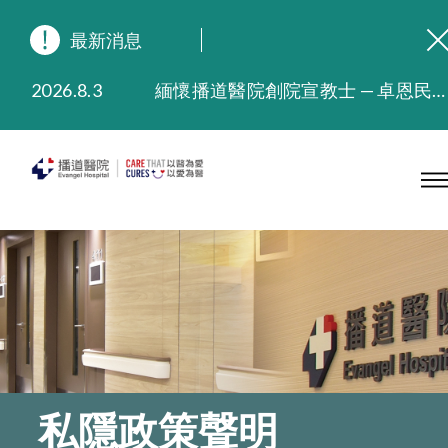
最新消息
2026.8.3
緬懷播道醫院創院宣教士 — 卓恩民醫生香港追思會
2026.3.20
晚間門診服務延長至晚上11時
2025.11.27
播道醫院為大埔火災受災人士提供全額資助情緒支援服務
2025.9.23
本院在暴雨或颱風警告信號 (包括黑色暴雨及8號或以上熱帶氣旋警告信號) 下，仍會維持有限度服務。如有查詢，可致電2711 5222。
2025.8.4
播道醫院體檢服務獲客戶正面評價
2025.7.21
播道醫院手機App已推出查閱病歷記錄及求診資料功能，請即下載
私隱政策聲明