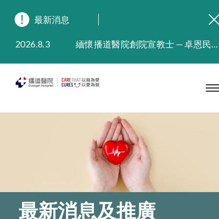
最新消息
2026.8.3
緬懷播道醫院創院宣教士 — 卓恩民醫生香港追思會
2026.3.20
晚間門診服務延長至晚上11時
2025.11.27
播道醫院為大埔火災受災人士提供全額資助情緒支援服務
2025.9.23
本院在暴雨或颱風警告信號 (包括黑色暴雨及8號或以上熱帶氣旋警告信號) 下，仍會維持有限度服務。如有查詢，可致電2711 5222。
2025.8.4
播道醫院體檢服務獲客戶正面評價
2025.7.21
播道醫院手機App已推出查閱病歷記錄及求診資料功能，請即下載
最新消息及推廣