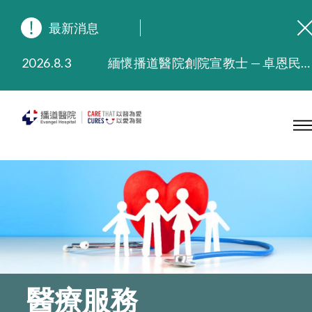
最新消息
2026.8.3
緬懷播道醫院創院宣教士 — 卓恩民醫生香港追思會
2026.3.20
晚間門診服務延長至晚上11時
2025.11.27
播道醫院為大埔火災受災人士提供全額資助情緒支援服務
2025.9.23
本院在暴雨或颱風警告信號 (包括黑色暴雨及8號或以上熱帶氣旋警告信號) 下，仍會維持有限度服務。如有查詢，可致電2711 5222。
2025.8.4
播道醫院體檢服務獲客戶正面評價
2025.7.21
播道醫院手機App已推出查閱病歷記錄及求診資料功能，請即下載
醫療服務