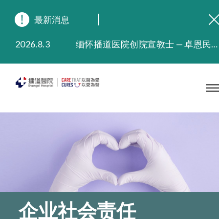
最新消息
2026.8.3
缅怀播道医院创院宣教士 — 卓恩民医生香港追思会
2026.3.20
晚间门诊服务延长至晚上11时
2025.11.27
播道医院为大埔火灾受灾人士提供全额资助情绪支援服务
2025.9.23
本院在暴雨或台风警告信号 (包括黑色暴雨及8号或以上热带气旋警告信号) 下，仍会维持有限度服务。如有查询，可致电2711 5222。
2025.8.4
播道医院体检服务获客户正面评价
2025.7.21
播道医院手机App已推出查阅病歷记录及求诊资料功能，请即下载
企业社会责任