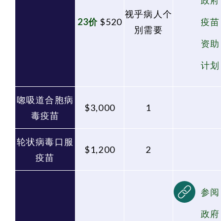
政府
视乎病人个
23价
$520
疫苗
別需要
资助
计划
唿吸道合胞病
$3,000
1
毒疫苗
轮状病毒口服
$1,200
2
疫苗
参阅
政府