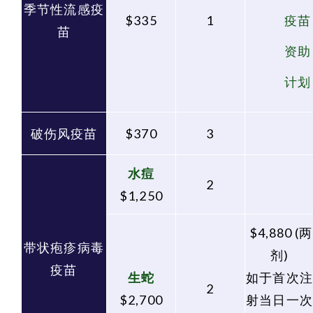
季节性流感疫
$335
1
疫苗
苗
资助
计划
破伤风疫苗
$370
3
水痘
2
$1,250
$4,880 (两
带状疱疹病毒
剂)
疫苗
生蛇
如于首次注
2
$2,700
射当日一次