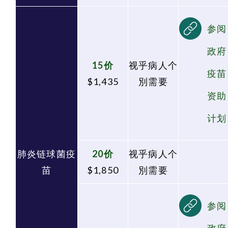
参阅
政府
15价
视乎病人个
疫苗
$1,435
別需要
资助
计划
肺炎链球菌疫
20价
视乎病人个
苗
$1,850
別需要
参阅