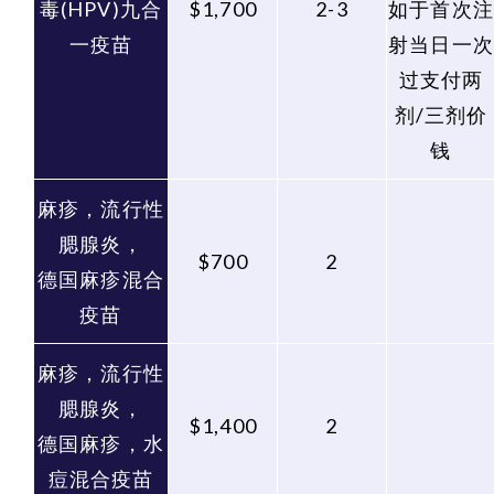
毒(HPV)九合
$1,700
2-3
如于首次注
一疫苗
射当日一次
过支付两
剂/三剂价
钱
麻疹，流行性
腮腺炎，
$700
2
德国麻疹混合
疫苗
麻疹，流行性
腮腺炎，
$1,400
2
德国麻疹，水
痘混合疫苗