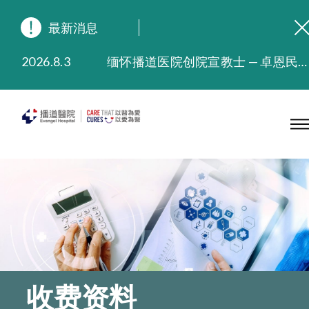
最新消息
2026.8.3
缅怀播道医院创院宣教士 — 卓恩民医生香港追思会
2026.3.20
晚间门诊服务延长至晚上11时
2025.11.27
播道医院为大埔火灾受灾人士提供全额资助情绪支援服务
2025.9.23
本院在暴雨或台风警告信号 (包括黑色暴雨及8号或以上热带气旋警告信号) 下，仍会维持有限度服务。如有查询，可致电2711 5222。
2025.8.4
播道医院体检服务获客户正面评价
2025.7.21
播道医院手机App已推出查阅病歷记录及求诊资料功能，请即下载
收费资料