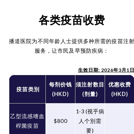
各类疫苗收费
播道医院为不同年龄人士提供多种所需的疫苗注
服务，让市民及早预防疾病：
生效日期: 2026年3月1
每剂价钱
须注射数目
优惠收费
疫苗类別
(HKD)
(剂量)
(HKD)
1-3 (视乎病
乙型流感嗜血
$800
人个別需
桿菌疫苗
要)