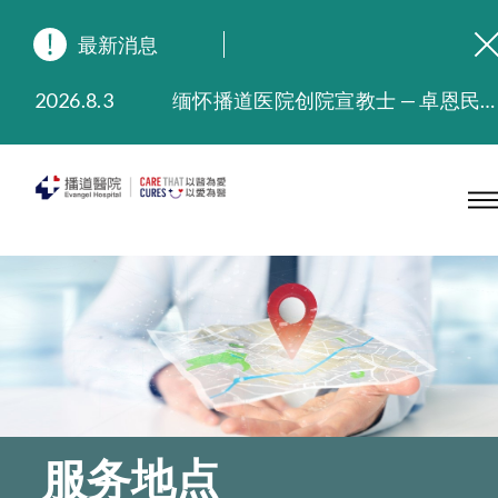
最新消息
2026.8.3
缅怀播道医院创院宣教士 — 卓恩民医生香港追思会
2026.3.20
晚间门诊服务延长至晚上11时
2025.11.27
播道医院为大埔火灾受灾人士提供全额资助情绪支援服务
2025.9.23
本院在暴雨或台风警告信号 (包括黑色暴雨及8号或以上热带气旋警告信号) 下，仍会维持有限度服务。如有查询，可致电2711 5222。
2025.8.4
播道医院体检服务获客户正面评价
2025.7.21
播道医院手机App已推出查阅病歷记录及求诊资料功能，请即下载
服务地点