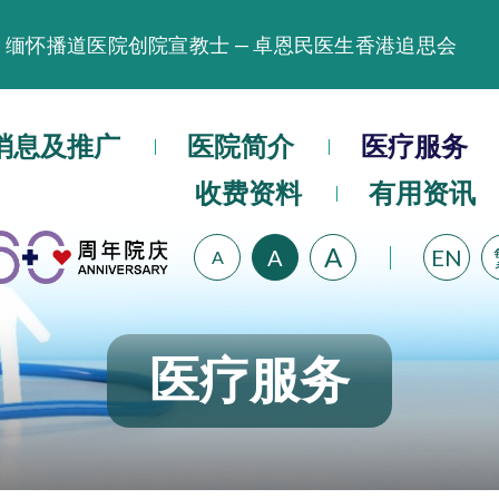
缅怀播道医院创院宣教士 — 卓恩民医生香港追思会
晚间门诊服务延长至晚上11时
播道医院为大埔火灾受灾人士提供全额资助情绪支援服
播道医院体检服务获客户正面评价
消息及推广
医院简介
医疗服务
播道医院手机App已推出查阅病歷记录及求诊资料功能
收费资料
有用资讯
A
A
EN
A
医疗服务