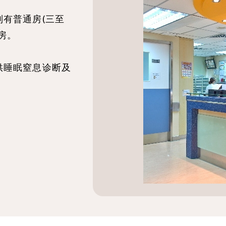
有普通房(三至
房。
供睡眠窒息诊断及