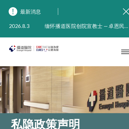
最新消息
2026.8.3
缅怀播道医院创院宣教士 — 卓恩民医生香港追思会
2026.3.20
晚间门诊服务延长至晚上11时
2025.11.27
播道医院为大埔火灾受灾人士提供全额资助情绪支援服务
2025.9.23
本院在暴雨或台风警告信号 (包括黑色暴雨及8号或以上热带气旋警告信号) 下，仍会维持有限度服务。如有查询，可致电2711 5222。
2025.8.4
播道医院体检服务获客户正面评价
2025.7.21
播道医院手机App已推出查阅病歷记录及求诊资料功能，请即下载
私隐政策声明