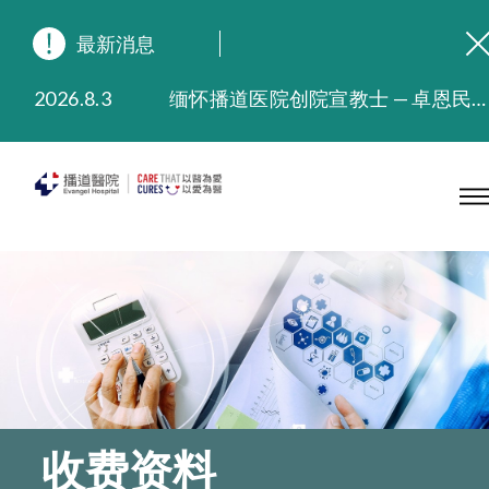
最新消息
2026.8.3
缅怀播道医院创院宣教士 — 卓恩民医生香港追思会
2026.3.20
晚间门诊服务延长至晚上11时
2025.11.27
播道医院为大埔火灾受灾人士提供全额资助情绪支援服务
2025.9.23
本院在暴雨或台风警告信号 (包括黑色暴雨及8号或以上热带气旋警告信号) 下，仍会维持有限度服务。如有查询，可致电2711 5222。
2025.8.4
播道医院体检服务获客户正面评价
2025.7.21
播道医院手机App已推出查阅病歷记录及求诊资料功能，请即下载
收费资料