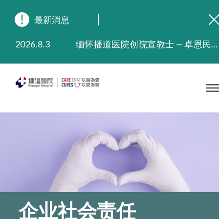
最新消息
2026.8.3
缅怀播道医院创院宣教士 — 卓恩民医生香港追思会
2026.3.20
晚间门诊服务延长至晚上11时
2025.11.27
播道医院为大埔火灾受灾人士提供全额资助情绪支援服务
2025.9.23
本院在暴雨或台风警告信号 (包括黑色暴雨及8号或以上热带气旋警告信号) 下，仍会维持有限度服务。如有查询，可致电2711 5222。
2025.8.4
播道医院体检服务获客户正面评价
2025.7.21
播道医院手机App已推出查阅病歷记录及求诊资料功能，请即下载
企业社会责任