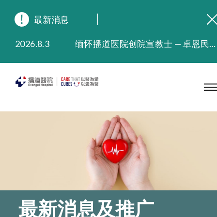
最新消息
2026.8.3
缅怀播道医院创院宣教士 — 卓恩民医生香港追思会
2026.3.20
晚间门诊服务延长至晚上11时
2025.11.27
播道医院为大埔火灾受灾人士提供全额资助情绪支援服务
2025.9.23
本院在暴雨或台风警告信号 (包括黑色暴雨及8号或以上热带气旋警告信号) 下，仍会维持有限度服务。如有查询，可致电2711 5222。
2025.8.4
播道医院体检服务获客户正面评价
2025.7.21
播道医院手机App已推出查阅病歷记录及求诊资料功能，请即下载
最新消息及推广