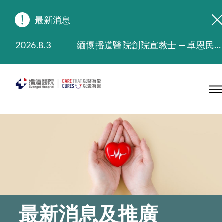
最新消息
2026.8.3
緬懷播道醫院創院宣教士 — 卓恩民醫生香港追思會
2026.3.20
晚間門診服務延長至晚上11時
2025.11.27
播道醫院為大埔火災受災人士提供全額資助情緒支援服務
2025.9.23
本院在暴雨或颱風警告信號 (包括黑色暴雨及8號或以上熱帶氣旋警告信號) 下，仍會維持有限度服務。如有查詢，可致電2711 5222。
2025.8.4
播道醫院體檢服務獲客戶正面評價
2025.7.21
播道醫院手機App已推出查閱病歷記錄及求診資料功能，請即下載
最新消息及推廣