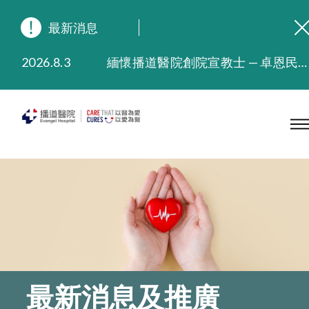
最新消息
2026.8.3
緬懷播道醫院創院宣教士 — 卓恩民醫生香港追思會
2026.3.20
晚間門診服務延長至晚上11時
2025.11.27
播道醫院為大埔火災受災人士提供全額資助情緒支援服務
2025.9.23
本院在暴雨或颱風警告信號 (包括黑色暴雨及8號或以上熱帶氣旋警告信號) 下，仍會維持有限度服務。如有查詢，可致電2711 5222。
2025.8.4
播道醫院體檢服務獲客戶正面評價
2025.7.21
播道醫院手機App已推出查閱病歷記錄及求診資料功能，請即下載
最新消息及推廣