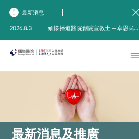
最新消息
2026.8.3
緬懷播道醫院創院宣教士 — 卓恩民醫生香港追思會
2026.3.20
晚間門診服務延長至晚上11時
2025.11.27
播道醫院為大埔火災受災人士提供全額資助情緒支援服務
2025.9.23
本院在暴雨或颱風警告信號 (包括黑色暴雨及8號或以上熱帶氣旋警告信號) 下，仍會維持有限度服務。如有查詢，可致電2711 5222。
2025.8.4
播道醫院體檢服務獲客戶正面評價
2025.7.21
播道醫院手機App已推出查閱病歷記錄及求診資料功能，請即下載
最新消息及推廣