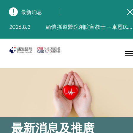
最新消息
2026.8.3
緬懷播道醫院創院宣教士 — 卓恩民醫生香港追思會
2026.3.20
晚間門診服務延長至晚上11時
2025.11.27
播道醫院為大埔火災受災人士提供全額資助情緒支援服務
2025.9.23
本院在暴雨或颱風警告信號 (包括黑色暴雨及8號或以上熱帶氣旋警告信號) 下，仍會維持有限度服務。如有查詢，可致電2711 5222。
2025.8.4
播道醫院體檢服務獲客戶正面評價
2025.7.21
播道醫院手機App已推出查閱病歷記錄及求診資料功能，請即下載
最新消息及推廣