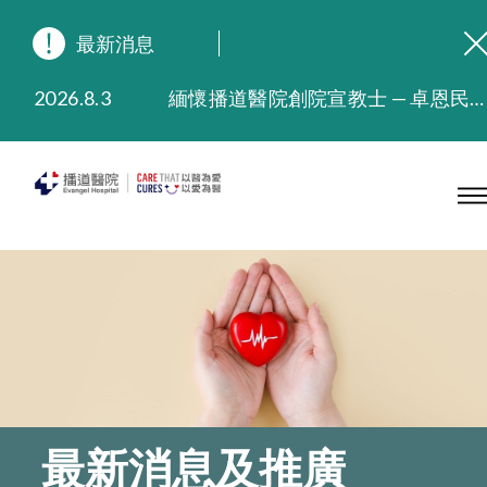
最新消息
2026.8.3
緬懷播道醫院創院宣教士 — 卓恩民醫生香港追思會
2026.3.20
晚間門診服務延長至晚上11時
2025.11.27
播道醫院為大埔火災受災人士提供全額資助情緒支援服務
2025.9.23
本院在暴雨或颱風警告信號 (包括黑色暴雨及8號或以上熱帶氣旋警告信號) 下，仍會維持有限度服務。如有查詢，可致電2711 5222。
2025.8.4
播道醫院體檢服務獲客戶正面評價
2025.7.21
播道醫院手機App已推出查閱病歷記錄及求診資料功能，請即下載
最新消息及推廣