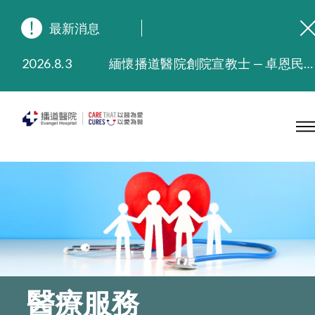
最新消息
2026.8.3
緬懷播道醫院創院宣教士 — 卓恩民醫生香港追思會
2026.3.20
晚間門診服務延長至晚上11時
2025.11.27
播道醫院為大埔火災受災人士提供全額資助情緒支援服務
2025.9.23
本院在暴雨或颱風警告信號 (包括黑色暴雨及8號或以上熱帶氣旋警告信號) 下，仍會維持有限度服務。如有查詢，可致電2711 5222。
2025.8.4
播道醫院體檢服務獲客戶正面評價
2025.7.21
播道醫院手機App已推出查閱病歷記錄及求診資料功能，請即下載
醫療服務