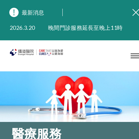
最新消息
2026.8.3
緬懷播道醫院創院宣教士 — 卓恩民醫生香港追思會
2026.3.20
晚間門診服務延長至晚上11時
2025.11.27
播道醫院為大埔火災受災人士提供全額資助情緒支援服務
2025.9.23
本院在暴雨或颱風警告信號 (包括黑色暴雨及8號或以上熱帶氣旋警告信號) 下，仍會維持有限度服務。如有查詢，可致電2711 5222。
2025.8.4
播道醫院體檢服務獲客戶正面評價
2025.7.21
播道醫院手機App已推出查閱病歷記錄及求診資料功能，請即下載
醫療服務