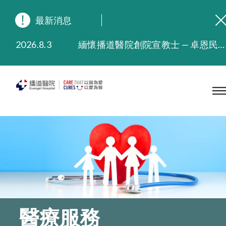
最新消息
2026.8.3
緬懷播道醫院創院宣教士 — 卓恩民醫生香港追思會
2026.3.20
晚間門診服務延長至晚上11時
2025.11.27
播道醫院為大埔火災受災人士提供全額資助情緒支援服務
2025.9.23
本院在暴雨或颱風警告信號 (包括黑色暴雨及8號或以上熱帶氣旋警告信號) 下，仍會維持有限度服務。如有查詢，可致電2711 5222。
2025.8.4
播道醫院體檢服務獲客戶正面評價
2025.7.21
播道醫院手機App已推出查閱病歷記錄及求診資料功能，請即下載
醫療服務