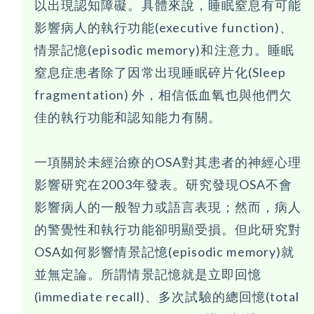
以出現認知障礙。具體來說，睡眠窒息有可能
影響病人的執行功能(executive function)、
情景記憶(episodic memory)和注意力。睡眠
窒息症患者除了因常出現睡眠碎片化(Sleep
fragmentation) 外，相信低血氧也與他們欠
佳的執行功能和認知能力有關。
一項關於未經治療的OSA對其患者的神經心理
影響研究在2003年發表。研究發現OSA不會
影響病人的一般智力或語言表現；然而，病人
的警覺性和執行功能卻明顯受損。但此研究對
OSA如何影響情景記憶(episodic memory)就
並無定論。所謂情景記憶就是立即回憶
(immediate recall)、多次試驗的總回憶(total