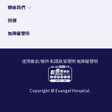
聯絡我們
招標
無障礙聲明
使用條款/條件
私隱政策聲明
無障礙聲明
Copyright © Evangel Hospital.