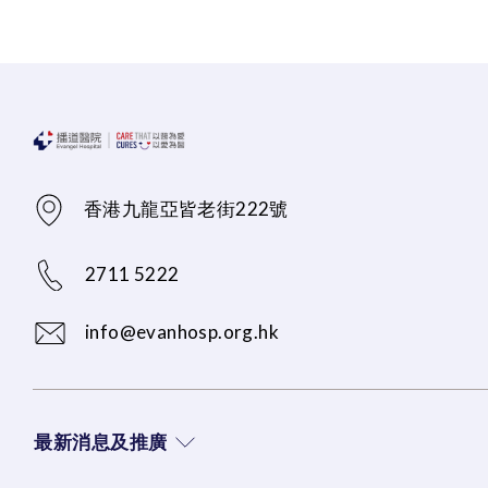
香港九龍亞皆老街222號
2711 5222
info@evanhosp.org.hk
最新消息及推廣