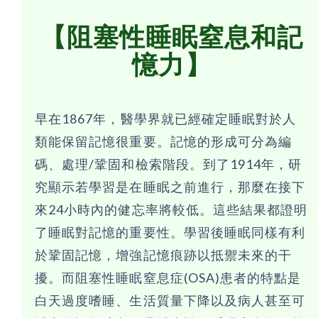
【阻塞性睡眠窒息和記
憶力】
早在1867年，醫學界就已經確定睡眠對於人
類能保留記憶很重要。記憶的形成可分為編
碼、處理/鞏固和檢索階段。到了1914年，研
究顯示若學習是在睡眠之前進行，那麼在接下
來24小時內的健忘率將較低。這些結果都證明
了睡眠對記憶的重要性。學習後睡眠同樣有利
於鞏固記憶，增強記憶痕跡以抵禦未來的干
擾。而阻塞性睡眠窒息症(OSA)患者的特點是
白天過度嗜睡、生活質量下降以及病人甚至可