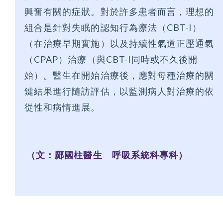
興奮有關的症狀。對於許多患者而言，理想的
組合是針對失眠的認知行為療法（CBT-I）
（在治療早期實施）以及持續性氣道正壓通氣
（CPAP）治療（與CBT-I同時或不久後開
始）。醫生在開始治療後，應對每種治療的關
鍵結果進行隨訪評估，以監測病人對治療的依
從性和病情進展。
（文：鄺國柱醫生 呼吸系統科專科）