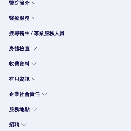
醫院簡介
醫療服務
搜尋醫生 / 專業服務人員
身體檢查
收費資料
有用資訊
企業社會責任
服務地點
招聘