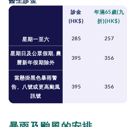
醫生診金
診金
年滿65歲
(
九
(HK$)
折)
(HK$)
285
257
星期一至六
星期日及公眾假期, 農
395
356
曆新年假期除外
當懸掛黑色暴雨警
395
356
告、八號或更高颱風
訊號
暴雨及颱風的安排