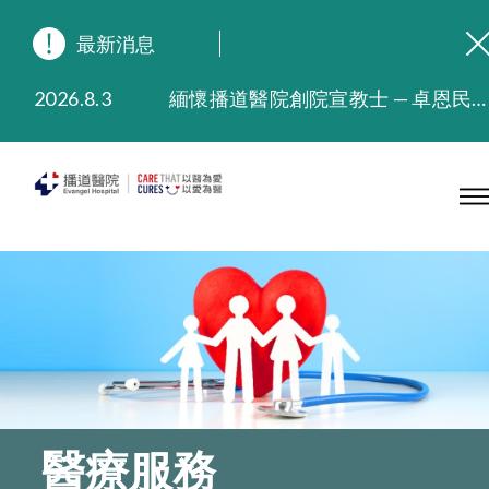
最新消息
2026.8.3
緬懷播道醫院創院宣教士 — 卓恩民醫生香港追思會
2026.3.20
晚間門診服務延長至晚上11時
2025.11.27
播道醫院為大埔火災受災人士提供全額資助情緒支援服務
2025.9.23
本院在暴雨或颱風警告信號 (包括黑色暴雨及8號或以上熱帶氣旋警告信號) 下，仍會維持有限度服務。如有查詢，可致電2711 5222。
2025.8.4
播道醫院體檢服務獲客戶正面評價
2025.7.21
播道醫院手機App已推出查閱病歷記錄及求診資料功能，請即下載
醫療服務