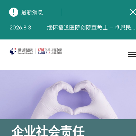
最新消息
2026.8.3
缅怀播道医院创院宣教士 — 卓恩民医生香港追思会
2026.3.20
晚间门诊服务延长至晚上11时
2025.11.27
播道医院为大埔火灾受灾人士提供全额资助情绪支援服务
2025.9.23
本院在暴雨或台风警告信号 (包括黑色暴雨及8号或以上热带气旋警告信号) 下，仍会维持有限度服务。如有查询，可致电2711 5222。
2025.8.4
播道医院体检服务获客户正面评价
2025.7.21
播道医院手机App已推出查阅病歷记录及求诊资料功能，请即下载
企业社会责任