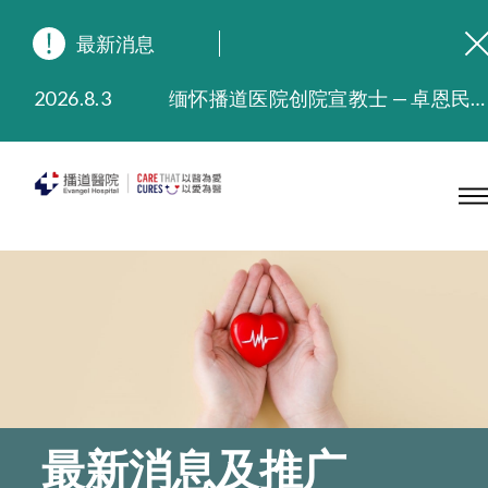
最新消息
2026.8.3
缅怀播道医院创院宣教士 — 卓恩民医生香港追思会
2026.3.20
晚间门诊服务延长至晚上11时
2025.11.27
播道医院为大埔火灾受灾人士提供全额资助情绪支援服务
2025.9.23
本院在暴雨或台风警告信号 (包括黑色暴雨及8号或以上热带气旋警告信号) 下，仍会维持有限度服务。如有查询，可致电2711 5222。
2025.8.4
播道医院体检服务获客户正面评价
2025.7.21
播道医院手机App已推出查阅病歷记录及求诊资料功能，请即下载
最新消息及推广