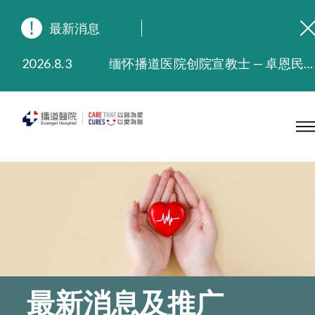
最新消息
2026.8.3
缅怀播道医院创院宣教士 — 卓恩民医生香港追思会
2026.3.20
晚间门诊服务延长至晚上11时
2025.11.27
播道医院为大埔火灾受灾人士提供全额资助情绪支援服务
2025.9.23
本院在暴雨或台风警告信号 (包括黑色暴雨及8号或以上热带气旋警告信号) 下，仍会维持有限度服务。如有查询，可致电2711 5222。
2025.8.4
播道医院体检服务获客户正面评价
2025.7.21
播道医院手机App已推出查阅病歷记录及求诊资料功能，请即下载
最新消息及推广