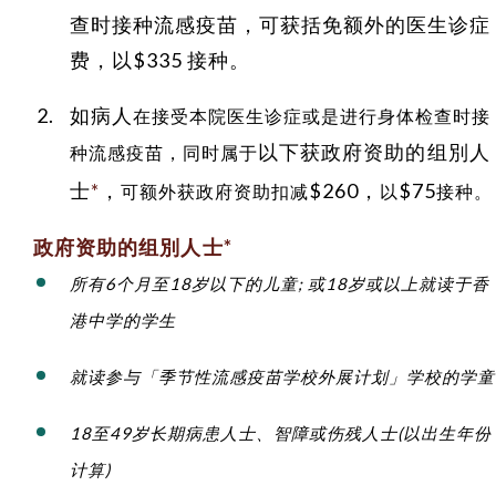
查时接种流感疫苗，可获括免额外的医生诊症
费，以$335 接种。
如病人
在接受本院医生诊症或是进行身体检查时接
以下获政府资助的组別人
种流感疫苗，同时属于
士
*
，
$260
，
$75
可额外获政府资助扣减
以
接种。
政府资助的组別人士*
所有6个月至18岁以下的儿童; 或18岁或以上就读于香
港中学的学生
就读参与「季节性流感疫苗学校外展计划」学校的学童
18至49岁长期病患人士、智障或伤残人士(以出生年份
计算)