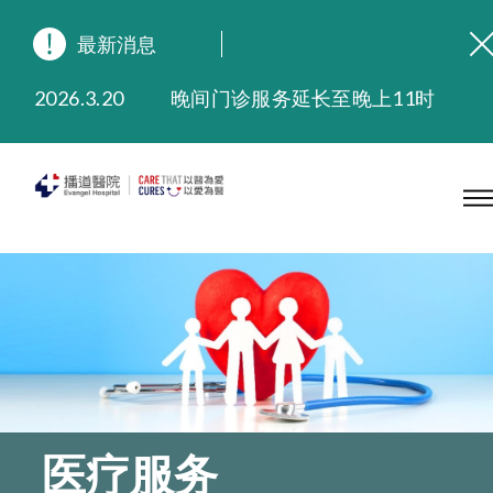
最新消息
2026.8.3
缅怀播道医院创院宣教士 — 卓恩民医生香港追思会
2026.3.20
晚间门诊服务延长至晚上11时
2025.11.27
播道医院为大埔火灾受灾人士提供全额资助情绪支援服务
2025.9.23
本院在暴雨或台风警告信号 (包括黑色暴雨及8号或以上热带气旋警告信号) 下，仍会维持有限度服务。如有查询，可致电2711 5222。
2025.8.4
播道医院体检服务获客户正面评价
2025.7.21
播道医院手机App已推出查阅病歷记录及求诊资料功能，请即下载
医疗服务