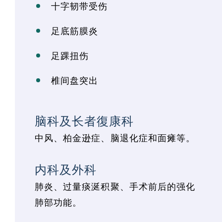
十字韧带受伤
足底筋膜炎
足踝扭伤
椎间盘突出
脑科及长者復康科
中风、柏金逊症、脑退化症和面瘫等。
内科及外科
肺炎、过量痰涎积聚、手术前后的强化
肺部功能。