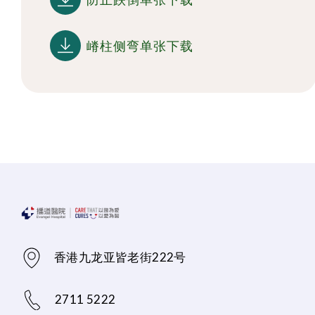
嵴柱侧弯单张下载
香港九龙亚皆老街222号
2711 5222