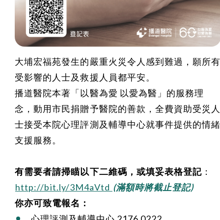
大埔宏福苑發生的嚴重火災令人感到難過，願所
受影響的人士及救援人員都平安。
播道醫院本著「以醫為愛 以愛為醫」的服務理
念，動用市民捐贈予醫院的善款，全費資助受災
士接受本院心理評測及輔導中心就事件提供的情
支援服務。
有需要者請掃瞄以下二維碼，或填妥表格登記
：
http://bit.ly/3M4aVtd
(滿額時將截止登記)
你亦可致電報名：
心理評測及輔導中心 2176 0222