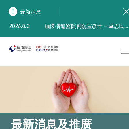
最新消息
2026.8.3
緬懷播道醫院創院宣教士 — 卓恩民醫生香港追思會
2026.3.20
晚間門診服務延長至晚上11時
2025.11.27
播道醫院為大埔火災受災人士提供全額資助情緒支援服務
2025.9.23
本院在暴雨或颱風警告信號 (包括黑色暴雨及8號或以上熱帶氣旋警告信號) 下，仍會維持有限度服務。如有查詢，可致電2711 5222。
2025.8.4
播道醫院體檢服務獲客戶正面評價
2025.7.21
播道醫院手機App已推出查閱病歷記錄及求診資料功能，請即下載
最新消息及推廣